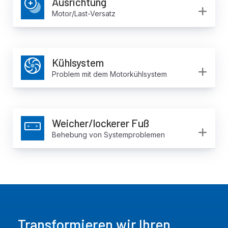
Ausrichtung
Ex
Motor/Last-Versatz
Kühlsystem
Ex
Problem mit dem Motorkühlsystem
Weicher/lockerer Fuß
Ex
Behebung von Systemproblemen
Transformieren wir Ihren