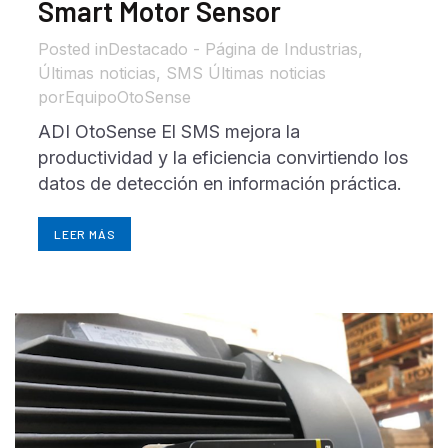
Smart Motor Sensor
in
Destacado - Página de Industrias
,
Últimas noticias
,
SMS Últimas noticias
por
EquipoOtoSense
ADI OtoSense El SMS mejora la
productividad y la eficiencia convirtiendo los
datos de detección en información práctica.
LEER MÁS