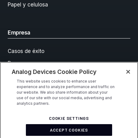
Papel y celulosa
Empresa
Casos de éxito
Recursos
Analog Devices Cookie Policy
Eventos
This website uses cookies to enhance user
Contacto
experience and to analyze performance and traffic on
our website. We also share information about your
use of our site with our social media, advertising and
analytics partners.
COOKIE SETTINGS
© Analog Devices, Inc. Todos los derechos reservados
Condiciones
ACCEPT COOKIES
de uso
Privacidad y seguridad