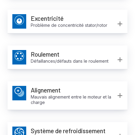
Excentricité
Ex
Problème de concentricité stator/rotor
Roulement
Ex
Défaillances/défauts dans le roulement
Alignement
Ex
Mauvais alignement entre le moteur et la
charge
Système de refroidissement