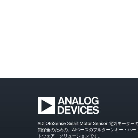
ADI OtoSense Smart Motor Sensor 電気モ
知保全のための、AIベースのフルターンキー・ハー
トウェア・ソリューションです。