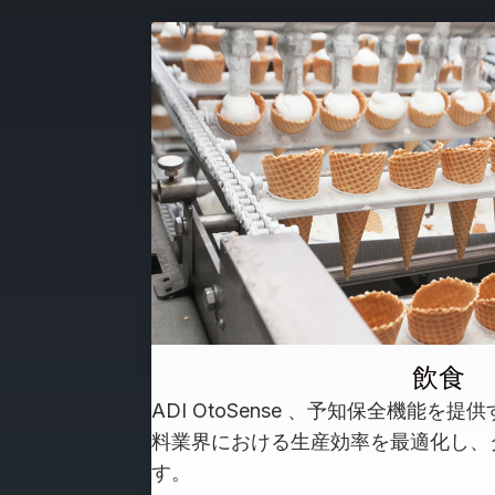
飲食
ADI OtoSense 、予知保全機能
料業界における生産効率を最適化し、
す。